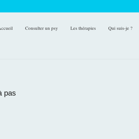
ccueil
Consulter un psy
Les thérapies
Qui suis-je ?
à pas