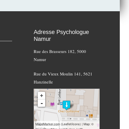
Adresse Psychologue
Namur
Rue des Brasseurs 182, 5000
Namur
Rue du Vieux Moulin 141, 5621
Hanzinelle
loading map - please wait...
+
-
30 m
MapsMarker.com
(
Leaflet
/
icons
) | Map: ©
100 ft