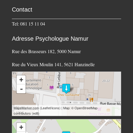
Contact
Tel: 081 15 11 04
Adresse Psychologue Namur
Rue des Brasseurs 182, 5000 Namur
Rue du Vieux Moulin 141, 5621 Hanzinelle
loading map - please wait...
+
-
30 m
MapsMarker.com
(
Leaflet
/
icons
) | Map: ©
OpenStreetMap
100 ft
contributors
(
edit
)
loading map - please wait...
+